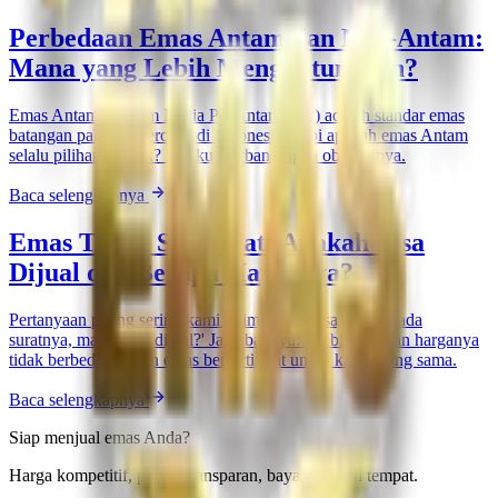
Perbedaan Emas Antam dan Non-Antam:
Mana yang Lebih Menguntungkan?
Emas Antam (Logam Mulia PT Antam Tbk) adalah standar emas
batangan paling dipercaya di Indonesia. Tapi apakah emas Antam
selalu pilihan terbaik? Berikut perbandingan objektifnya.
Baca selengkapnya
Emas Tanpa Sertifikat: Apakah Bisa
Dijual dan Berapa Harganya?
Pertanyaan paling sering kami terima: 'Emas saya tidak ada
suratnya, masih bisa dijual?' Jawabannya: ya, bisa — dan harganya
tidak berbeda dengan emas bersertifikat untuk kadar yang sama.
Baca selengkapnya
Siap menjual emas Anda?
Harga kompetitif, proses transparan, bayar tunai di tempat.