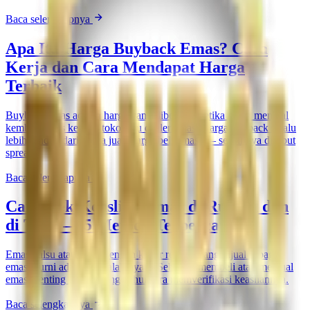
Baca selengkapnya
Apa Itu Harga Buyback Emas? Cara
Kerja dan Cara Mendapat Harga
Terbaik
Buyback emas adalah harga yang diberikan ketika Anda menjual
kembali emas kepada toko atau dealer emas. Harga buyback selalu
lebih rendah dari harga jual (harga beli emas) — selisihnya disebut
spread.
Baca selengkapnya
Cara Cek Keaslian Emas di Rumah dan
di Toko — 5 Metode Terpercaya
Emas palsu atau emas dengan kadar rendah yang dijual sebagai
emas murni adalah masalah nyata. Sebelum membeli atau menjual
emas, penting untuk mengetahui cara memverifikasi keasliannya.
Baca selengkapnya