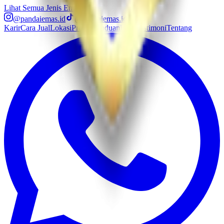
Lihat Semua Jenis Emas
@pandaiemas.id
@pandaiemas.id
Karir
Cara Jual
Lokasi
Promo
Panduan
Blog
Testimoni
Tentang