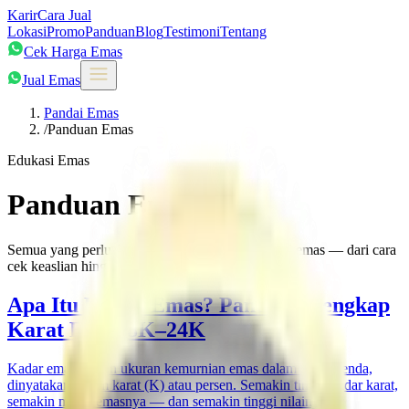
Karir
Cara Jual
Lokasi
Promo
Panduan
Blog
Testimoni
Tentang
Cek Harga Emas
Jual Emas
Pandai Emas
/
Panduan Emas
Edukasi Emas
Panduan Emas
Semua yang perlu Anda ketahui sebelum menjual emas — dari cara
cek keaslian hingga memahami harga buyback.
Apa Itu Kadar Emas? Panduan Lengkap
Karat Emas 8K–24K
Kadar emas adalah ukuran kemurnian emas dalam suatu benda,
dinyatakan dalam karat (K) atau persen. Semakin tinggi kadar karat,
semakin murni emasnya — dan semakin tinggi nilainya.