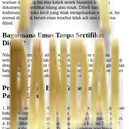
warisan dari orang tua atau kakek nenek biasanya tidak ada
dokumennya. Sertifikat hilang atau rusak. Dibeli dari pasar
tradisional atau toko kecil yang tidak mengeluarkan sertifikat. Ini
normal dan tidak berarti emas tersebut tidak asli atau tidak bisa
dijual.
Bagaimana Emas Tanpa Sertifikat
Dinilai?
Nilai emas murni tidak ada hubungannya dengan surat atau
sertifikat. Yang menentukan harga adalah: kadar karat aktual (diuji
dengan batu uji di depan Anda), berat emas (ditimbang digital), dan
harga emas per gram hari ini. Sertifikat hanya memudahkan proses
verifikasi, bukan menambah nilai intrinsik emas.
Prosedur Jual Emas Tanpa Surat di
Pandai Emas
1. Bawa emas dan KTP Anda. 2. Tim kami uji kadar menggunakan
batu uji di depan Anda — prosesnya 1–2 menit, tidak merusak
emas. 3. Hasil kadar langsung terlihat — Anda bisa pantau sendiri.
4. Harga dihitung: berat × kadar × harga emas hari ini. 5. Setuju?
Uang cair dalam 5–10 menit. Tidak ada potongan atau biaya