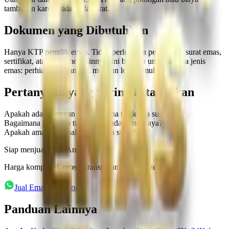
tambahan karena tidak ada surat.
Dokumen yang Dibutuhkan
Hanya KTP pemilik emas. Tidak perlu: nota pembelian, surat emas,
sertifikat, atau dokumen lainnya. Ini berlaku untuk semua jenis
emas: perhiasan, batangan, maupun logam mulia.
Pertanyaan yang Sering Ditanyakan
Apakah ada potongan harga karena tidak ada surat?
+
Bagaimana jika saya tidak tahu kadar emas saya?
+
Apakah aman menjual emas tanpa surat?
+
Siap menjual emas Anda?
Harga kompetitif, proses transparan, bayar di tempat.
Jual Emas Sekarang
Panduan Lainnya