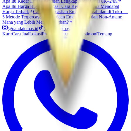
Apa Itu Kadar Emas? Panduan Lengkap Karat Emas 8K–24K
Apa Itu Harga Buyback Emas? Cara Kerja dan Cara Mendapat
Harga Terbaik
Cara Cek Keaslian Emas di Rumah dan di Toko —
5 Metode Terpercaya
Perbedaan Emas Antam dan Non-Antam:
Mana yang Lebih Menguntungkan?
@pandaiemas.id
@pandaiemas.id
Karir
Cara Jual
Lokasi
Promo
Panduan
Blog
Testimoni
Tentang