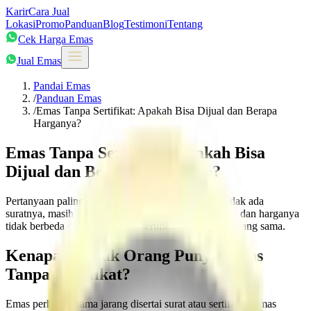
Karir
Cara Jual
Lokasi
Promo
Panduan
Blog
Testimoni
Tentang
Cek Harga Emas
Jual Emas
Pandai Emas
/
Panduan Emas
/
Emas Tanpa Sertifikat: Apakah Bisa Dijual dan Berapa
Harganya?
Emas Tanpa Sertifikat: Apakah Bisa
Dijual dan Berapa Harganya?
Pertanyaan paling sering kami terima: 'Emas saya tidak ada
suratnya, masih bisa dijual?' Jawabannya: ya, bisa — dan harganya
tidak berbeda dengan emas bersertifikat untuk kadar yang sama.
Kenapa Banyak Orang Punya Emas
Tanpa Sertifikat?
Emas perhiasan lama jarang disertai surat atau sertifikat. Emas